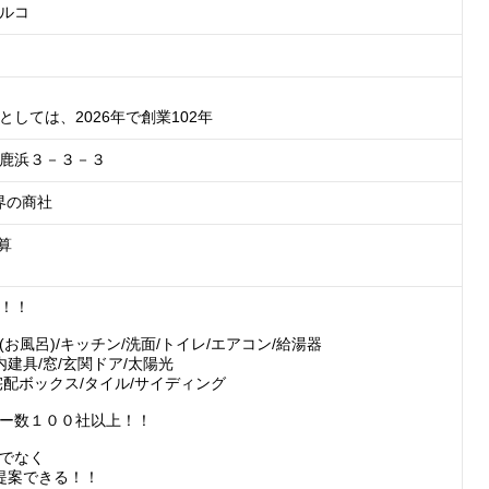
ルコ
としては、2026年で創業102年
鹿浜３－３－３
界の商社
算

！！

お風呂)/キッチン/洗面/トイレ/エアコン/給湯器

内建具/窓/玄関ドア/太陽光

宅配ボックス/タイル/サイディング

ー数１００社以上！！

でなく

提案できる！！
