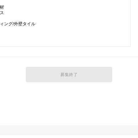
材

ス

ィング/外壁タイル

募集終了