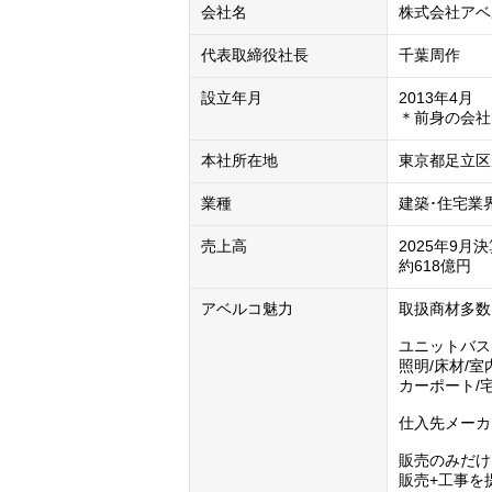
会社名
株式会社アベ
代表取締役社長
千葉周作
設立年月
2013年4月

＊前身の会社
本社所在地
東京都足立区
業種
建築･住宅業
売上高
2025年9月決
約618億円
アベルコ魅力
取扱商材多数
ユニットバス(
照明/床材/室
カーポート/
仕入先メーカ
販売のみだけ
販売+工事を