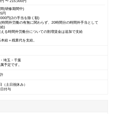
0円 〜 215,000円
間(研修期間中)

5円　

5,000円(2の手当を除く額)

手当(時間外労働の有無に関わらず、20時間分の時間外手当として
給)

間を超える時間外労働分についての割増賃金は追加で支給

・埼玉・千葉

配属予定です。
許
日（土日祝休み）

0日付与