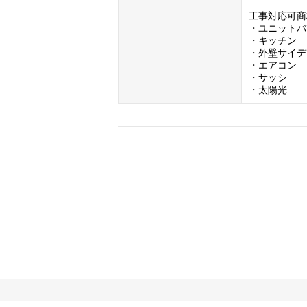
工事対応可商
・ユニットバ
・キッチン

・外壁サイデ
・エアコン

・サッシ

・太陽光