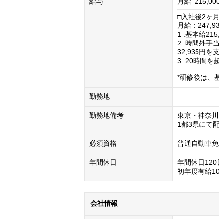
給与
月給
215,00
□入社後2ヶ月
月給：247,93
1 .基本給21
2 .時間外
32,935円を支
3 .20時
勤務地
勤務地備考
東京・神奈川
1都3県にて
必須資格
普通自動車免
年間休日
年間休日120
初年度有給1
会社情報