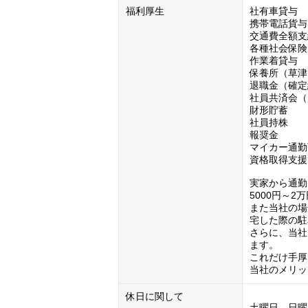
福利厚生
社有車貸与

携帯電話貨与

交通費全額支
各種社会保険
作業着貸与

保養所（草津
退職金（確定
社員共済会（
財形貯蓄

社員持株

報奨金

マイカー通勤
資格取得支援

実家から通勤
5000円～2
また当社の場
宅した際の駐
さらに、当社
ます。

これだけ手厚
当社のメリッ
休日に関して
土曜日　日曜