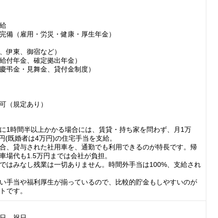
給

完備（雇用・労災・健康・厚生年金）

、伊東、御宿など）

給付年金、確定拠出年金）

慶弔金・見舞金、貸付金制度）

可（規定あり）

に1時間半以上かかる場合には、賃貸・持ち家を問わず、月1万
万円(既婚者は4万円)の住宅手当を支給。

合、貸与された社用車を、通勤でも利用できるのが特長です。帰
車場代も1.5万円までは会社が負担。

ではみなし残業は一切ありません。時間外手当は100%、支給され
い手当や福利厚生が揃っているので、比較的貯金もしやすいのが
トです。
日　祝日
