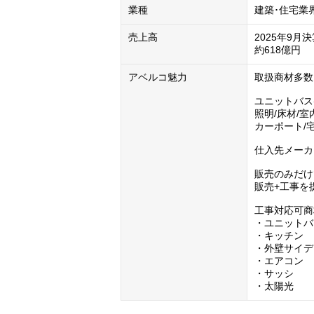
業種
建築･住宅業
売上高
2025年9月決
約618億円
アベルコ魅力
取扱商材多数
ユニットバス(
照明/床材/室
カーポート/
仕入先メーカ
販売のみだけ
販売+工事を
工事対応可商
・ユニットバ
・キッチン

・外壁サイデ
・エアコン

・サッシ

・太陽光