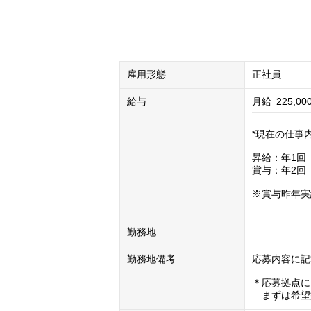
雇用形態
正社員
給与
月給
225,00
*現在の仕事
昇給：年1回（
賞与：年2回（
※賞与昨年実績
勤務地
勤務地備考
応募内容に記
＊応募拠点に
　まずは希望