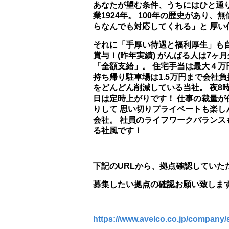
あなたが望む条件、うちにはひと通り
業1924年。 100年の歴史があり
らなんでも対応してくれる」と 厚い
それに「手厚い待遇と福利厚生」も自
賞与！(昨年実績) がんばる人は7
「全額支給」。 住宅手当は最大４万
持ち帰り駐車場は1.5万円まで会社
をどんどん削減している当社。 夜8
日は定時上がりです！ 仕事の裁量が
りして 思い切りプライベートも楽し
会社。 社員のライフワークバランス
る社風です！
下記のURLから、拠点確認していた
募集したい拠点の確認お願い致しま
https://www.avelco.co.jp/company/sa