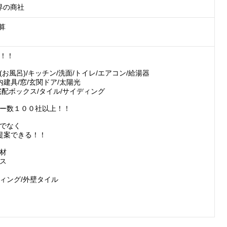
界の商社
算

！！

お風呂)/キッチン/洗面/トイレ/エアコン/給湯器

内建具/窓/玄関ドア/太陽光

宅配ボックス/タイル/サイディング

ー数１００社以上！！

でなく

提案できる！！

材

ス

ィング/外壁タイル
