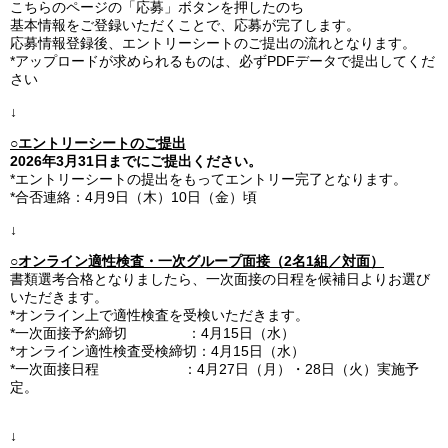
こちらのページの「応募」ボタンを押したのち
基本情報をご登録いただくことで、応募が完了します。
応募情報登録後、エントリーシートのご提出の流れとなります。
*アップロードが求められるものは、必ずPDFデータで提出してくだ
さい
↓
○エントリーシートのご提出
2026年3月31日までにご提出ください。
*エントリーシートの提出をもってエントリー完了となります。
*合否連絡：4月9日（木）10日（金）頃
↓
○オンライン適性検査・一次グループ面接（2名1組／対面）
書類選考合格となりましたら、一次面接の日程を候補日よりお選び
いただきます。
*オンライン上で適性検査を受検いただきます。
*一次面接予約締切 ：4月15日（水）
*オンライン適性検査受検締切：4月15日（水）
*一次面接日程 ：4月27日（月）・28日（火）実施予
定。
↓