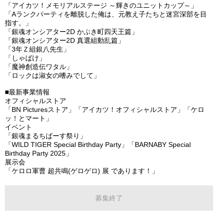
「アイカツ！メモリアルステージ ～輝きのユニットカップ～」

「Aランクパーティを離脱した俺は、元教え子たちと迷宮深部を目
指す。」

「銀魂オンシアター2D かぶき町四天王篇」

「銀魂オンシアター2D 真選組動乱篇」

「3年Ｚ組銀八先生」

「しゃばけ」

「魔神創造伝ワタル」

「ロックは淑女の嗜みでして」

■最新事業情報

オフィシャルストア

「BN Picturesストア」「アイカツ！オフィシャルストア」「ケロ
ッ！とマート」

イベント

「銀魂まるちばーす祭り」

「WILD TIGER Special Birthday Party」「BARNABY Special 
Birthday Party 2025」

展示会

「ケロロ軍曹 超共鳴(ゲロゲロ) 展 であります！」
募集終了