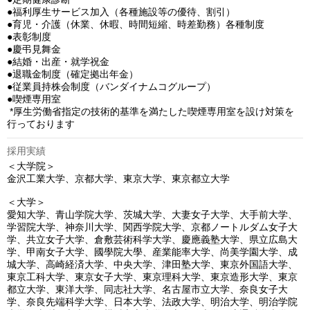
●福利厚生サービス加入（各種施設等の優待、割引）

●育児・介護（休業、休暇、時間短縮、時差勤務）各種制度

●表彰制度

●慶弔見舞金

●結婚・出産・就学祝金

●退職金制度（確定拠出年金）

●従業員持株会制度（バンダイナムコグループ）

●喫煙専用室

 *厚生労働省指定の技術的基準を満たした喫煙専用室を設け対策を
採用実績
＜大学院＞

金沢工業大学、京都大学、東京大学、東京都立大学

＜大学＞

愛知大学、青山学院大学、茨城大学、大妻女子大学、大手前大学、
学習院大学、神奈川大学、関西学院大学、京都ノートルダム女子大
学、共立女子大学、倉敷芸術科学大学、慶應義塾大学、県立広島大
学、甲南女子大学、國學院大學、産業能率大学、尚美学園大学、成
城大学、高崎経済大学、中央大学、津田塾大学、東京外国語大学、
東京工科大学、東京女子大学、東京理科大学、東京造形大学、東京
都立大学、東洋大学、同志社大学、名古屋市立大学、奈良女子大
学、奈良先端科学大学、日本大学、法政大学、明治大学、明治学院