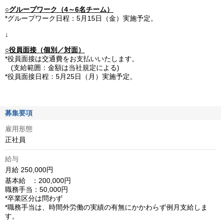
○グループワーク（4～6名チーム）
*グループワーク日程：5月15日（金）実施予定。
↓
○役員面接（個別／対面）
*役員面接は交通費をお支払いいたします。
(支給範囲：金額は当社規定による)
*役員面接日程：5月25日（月）実施予定。
募集要項
雇用形態
正社員
給与
月給 250,000円
基本給   ：200,000円

職務手当：50,000円

*卒業区分は問わず

*職務手当は、時間外労働の実績の有無にかかわらず例月支給しま
す。
