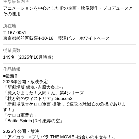
主な事業内容
アニメーションを中心としたIPの企画・映像製作・プロデュースと
その運用
所在地
〒167-0051

東京都杉並区荻窪4-30-16　藤澤ビル　ホワイトベース
従業員数
149名（2025年10月時点）
作品情報
■最新作

2026年公開・放映予定

「新劇場版 銀魂 -吉原大炎上-」

「魔入りました！入間くん」第4シリーズ

「杖と剣のウィストリア」Season2

「新劇場版☆ケロロ軍曹 復活して速攻地球滅亡の危機でありま
す！」

「ケロロ軍曹☆」

「Battle Spirits [Re] 絶界の空」

2025年公開・放映

「アイカツ！×プリパラ THE MOVIE -出会いのキセキ！-」
