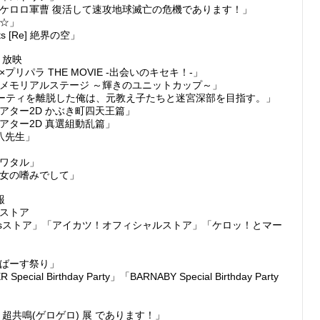
ケロロ軍曹 復活して速攻地球滅亡の危機であります！」

☆」

rits [Re] 絶界の空」

放映

プリパラ THE MOVIE -出会いのキセキ！-」

メモリアルステージ ～輝きのユニットカップ～」

ーティを離脱した俺は、元教え子たちと迷宮深部を目指す。」

アター2D かぶき町四天王篇」

アター2D 真選組動乱篇」

八先生」

ワタル」

女の嗜みでして」



ストア

turesストア」「アイカツ！オフィシャルストア」「ケロッ！とマー
ばーす祭り」

 Special Birthday Party」「BARNABY Special Birthday Party 
 超共鳴(ゲロゲロ) 展 であります！」