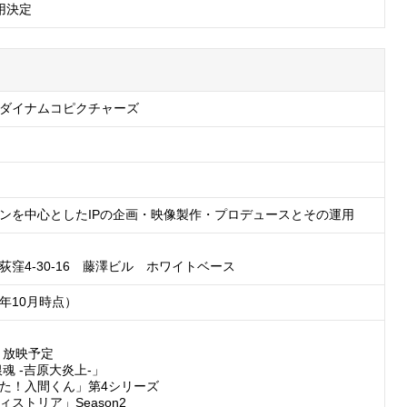
用決定
ダイナムコピクチャーズ
ンを中心としたIPの企画・映像製作・プロデュースとその運用
荻窪4-30-16　藤澤ビル　ホワイトベース
5年10月時点）
・放映予定

魂 -吉原大炎上-」

た！入間くん」第4シリーズ

ストリア」Season2
