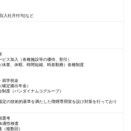
暇(入社月付与)など


ービス加入（各種施設等の優待、割引）

（休業、休暇、時間短縮、時差勤務）各種制度

・就学祝金

（確定拠出年金）

会制度（バンダイナムコグループ）

類選考

eb適性検査

接（複数回）
