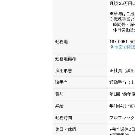
月額 25万円
※給与はご経
※職務手当と
   時間外・深夜勤務手当を毎月支給。（超過分は別途支給）

   休日
勤務地
167-0051
東
地図で確認
勤務地備考
雇用形態
正社員（試用
諸手当
通勤手当（上
賞与
年1回 *前
昇給
年1回4月 
勤務時間
フルフレック
休日・休暇
●完全週休2
●年末年始
