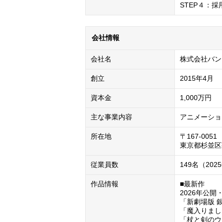
STEP４：採
会社情報
会社名
株式会社バン
創立
2015年4月
資本金
1,000万円
主な事業内容
アニメーショ
所在地
〒167-0051

東京都杉並区
従業員数
149名（202
作品情報
■最新作

2026年公開
「新劇場版 銀
「魔入りまし
「杖と剣のウィ