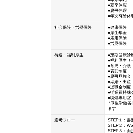
●夏季休暇

●慶弔休暇

●年次有給休
社会保険・労働保険
●健康保険

●厚生年金

●雇用保険

●労災保険
待遇・福利厚生
●定期健康診断
●福利厚生サ
●育児・介護
●表彰制度

●慶弔見舞金

●結婚・出産
●退職金制度
●従業員持株
●喫煙専用室

 *厚生労働省指定の技術的基準を満たした喫煙専用室を設け対策を行っており
ます
選考フロー
STEP１：書
STEP２：W
STEP３：面