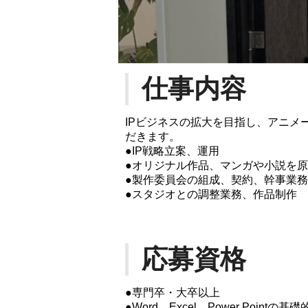
仕事内容
IPビジネスの拡大を目指し、アニメ
だきます。
●IP戦略立案、運用
●オリジナル作品、マンガや小説を
●製作委員会の組成、契約、幹事業務
●スタジオとの調整業務、作品制作
応募資格
●専門卒・大卒以上
●Word、Excel、Power Point