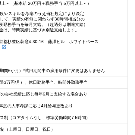
以上～（基本給 20万円＋職務手当 5万円以上～）

験やスキルを考慮のうえ当社規定により決定

して、実績の有無に関わらず30時間相当分の

労働賃金は、時間実績に基づき別途支給します。
京都杉並区荻窪4-30-16　藤澤ビル　ホワイトベース
 
期間6か月）*試用期間中の雇用条件に変更はありません
限3万円/月）、休日勤務手当、時間外勤務手当
年度の会社業績に応じ毎年6月に支給する場合あり
*前年度の人事考課に応じ4月給与更改あり
ス制（コアタイムなし、標準労働時間7.5時間）
日制（土曜日、日曜日、祝日）
