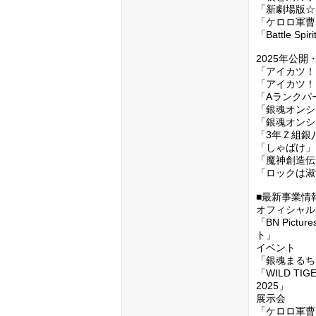
「新劇場版☆
「ケロロ軍曹
「Battle Spi
2025年公開・
「アイカツ！×
「アイカツ！
「Aランクパ
「銀魂オンシ
「銀魂オンシ
「3年Ｚ組銀
「しゃばけ」

「魔神創造伝
「ロックは淑
■最新事業情報
オフィシャル
「BN Pic
ト」

イベント

「銀魂まるち
「WILD TIGER
2025」

展示会

「ケロロ軍曹