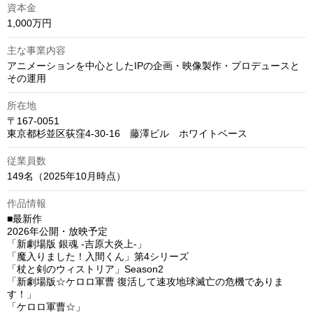
資本金
1,000万円
主な事業内容
アニメーションを中心としたIPの企画・映像製作・プロデュースと
その運用
所在地
〒167-0051

東京都杉並区荻窪4-30-16　藤澤ビル　ホワイトベース
従業員数
149名（2025年10月時点）
作品情報
■最新作

2026年公開・放映予定

「新劇場版 銀魂 -吉原大炎上-」

「魔入りました！入間くん」第4シリーズ

「杖と剣のウィストリア」Season2

「新劇場版☆ケロロ軍曹 復活して速攻地球滅亡の危機でありま
す！」

「ケロロ軍曹☆」
