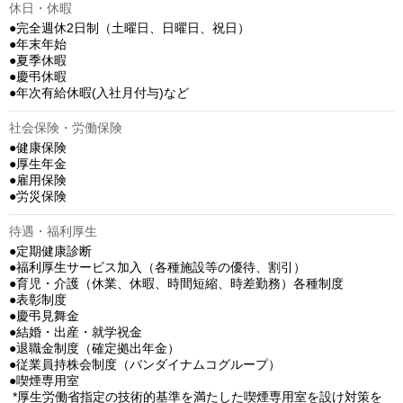
休日・休暇
●完全週休2日制（土曜日、日曜日、祝日）

●年末年始

●夏季休暇

●慶弔休暇

●年次有給休暇(入社月付与)など
社会保険・労働保険
●健康保険

●厚生年金

●雇用保険

●労災保険
待遇・福利厚生
●定期健康診断

●福利厚生サービス加入（各種施設等の優待、割引）

●育児・介護（休業、休暇、時間短縮、時差勤務）各種制度

●表彰制度

●慶弔見舞金

●結婚・出産・就学祝金

●退職金制度（確定拠出年金）

●従業員持株会制度（バンダイナムコグループ）

●喫煙専用室

 *厚生労働省指定の技術的基準を満たした喫煙専用室を設け対策を