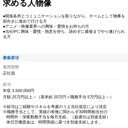
求める人物像
●関係各所とコミュニケーションを取りながら、チームとして物事を
前向きに進めて行ける方
●アニメ・映像業界への興味・愛情をお持ちの方
●当社IPに興味・愛情・熱意を持ち、諦めずに最後までやり遂げられ
る方
募集要項
雇用形態
正社員
給与
年収 3,500,000円
月額 25万円以上～（基本給 20万円＋職務手当 5万円以上～）

※給与はご経験やスキルを考慮のうえ当社規定により決定

※職務手当として、実績の有無に関わらず30時間相当分の

   時間外・深夜勤務手当を毎月支給。（超過分は別途支給）

   休日労働賃金は、時間実績に基づき別途支給します。