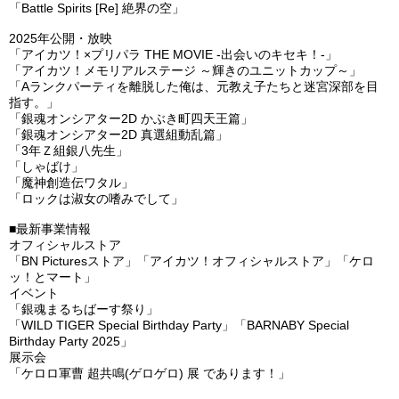
「Battle Spirits [Re] 絶界の空」

2025年公開・放映

「アイカツ！×プリパラ THE MOVIE -出会いのキセキ！-」

「アイカツ！メモリアルステージ ～輝きのユニットカップ～」

「Aランクパーティを離脱した俺は、元教え子たちと迷宮深部を目
指す。」

「銀魂オンシアター2D かぶき町四天王篇」

「銀魂オンシアター2D 真選組動乱篇」

「3年Ｚ組銀八先生」

「しゃばけ」

「魔神創造伝ワタル」

「ロックは淑女の嗜みでして」

■最新事業情報

オフィシャルストア

「BN Picturesストア」「アイカツ！オフィシャルストア」「ケロ
ッ！とマート」

イベント

「銀魂まるちばーす祭り」

「WILD TIGER Special Birthday Party」「BARNABY Special 
Birthday Party 2025」

展示会

「ケロロ軍曹 超共鳴(ゲロゲロ) 展 であります！」