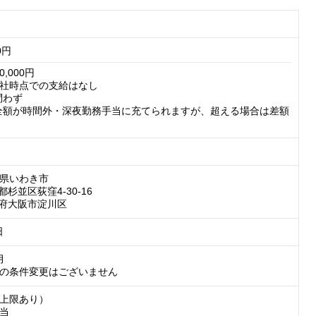
0円
,000円

社時点での支給はなし

わず

全額が時間外・深夜勤務手当に充てられますが、超える場合は差額
県いわき市

都杉並区荻窪4-30-16

阪府大阪市淀川区
日


の条件変更はございません
上限あり）

当
