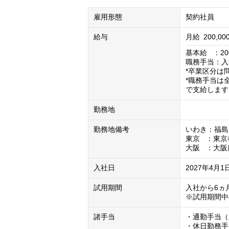
雇用形態
契約社員
給与
月給
200,00
基本給   ：200
職務手当：入
*卒業区分は問
*職務手当は
で支給します
勤務地
勤務地備考
いわき：福島
東京   ：東京
大阪   ：大
入社日
2027年4月1
試用期間
入社から6ヵ月
※試用期間中
諸手当
・通勤手当（
・休日勤務手