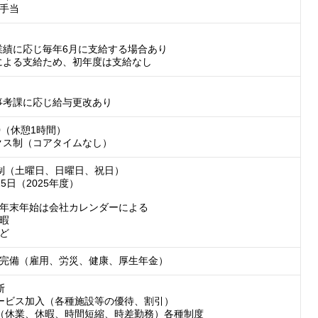
手当
業績に応じ毎年6月に支給する場合あり

による支給ため、初年度は支給なし
事考課に応じ給与更改あり
30（休憩1時間）

クス制（コアタイムなし）
制（土曜日、日曜日、祝日）

5日（2025年度）

年末年始は会社カレンダーによる

暇

ど
完備（雇用、労災、健康、厚生年金）


ービス加入（各種施設等の優待、割引）

（休業、休暇、時間短縮、時差勤務）各種制度
