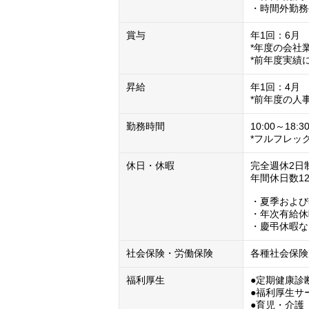
・時間外勤務
賞与
年1回：6月

*年度の会社
*前年度実績
昇給
年1回：4月

*前年度の人
勤務時間
10:00～18:
*フルフレッ
休日・休暇
完全週休2日
年間休日数12
・夏季および
・年次有給休
・慶弔休暇な
社会保険・労働保険
各種社会保険
福利厚生
●定期健康診断
●福利厚生サ
●育児・介護