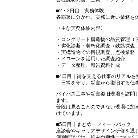
■2・3日目｜実務体験
各部署に分かれ、実務に近い業務を
〈主な実務体験内容〉
・コンクリート構造物の品質管理（
・劣化診断・老朽化調査（鉄筋探査
・実構造物での目視調査、点検業務
・ドローンを活用した調査紹介
・データ整理、報告資料作成
■4日目｜街を支える仕事のリアルを
－日常を守り、災害から復旧する仕
バイパス工事や災害復旧現場を訪問
ます。
普段は見ることのできない現場に加
けています。
■5日目｜まとめ・フィードバック
座談会やキャリアデザイン研修を通
個別面談では、強みや適性について