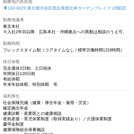
勤務地の所在地
150-6029 東京都渋谷区恵比寿恵比寿ガーデンプレイス 29階
勤務地備考
東京本社

※入社2年目以降、広島本社・沖縄拠点への異動は相談のうえ可。
勤務時間
フレックスタイム制（コアタイムなし / 標準労働時間1日8時間）
休日休暇
完全週休2日制、土日祝休　

年間休日120日程

有給休暇

年末年始休暇、特別休暇　等
福利厚生
社会保険完備（健康・厚生年金・雇用・労災）

確定拠出年金

健康診断・産業医との健康相談

産前産後・育児休業制度（取得実績あり）／介護休業制度

慶弔金制度

健康保険組合保養施設
