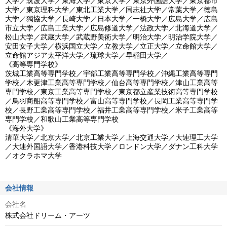
大学／筑波大学／東海大学／東京大学／東京外国語大学／東京都市
大学／東京理科大学／東北工業大学／同志社大学／常葉大学／徳島
大学／獨協大学／長崎大学／日本大学／一橋大学／広島大学／広島
市立大学／広島工業大学／広島修道大学／法政大学／北海道大学／
松山大学／武蔵大学／武蔵野美術大学／明治大学／明治学院大学／
安田女子大学／横浜国立大学／立教大学／立正大学／立命館大学／
立命館アジア太平洋大学／琉球大学／早稲田大学／

《高等専門学校》

茨城工業高等専門学校／宇部工業高等専門学校／沖縄工業高等専門
学校／木更津工業高等専門学校／仙台高等専門学校／津山工業高等
専門学校／東京工業高等専門学校／東京都立産業技術高等専門学校
／鳥羽商船高等専門学校／富山高等専門学校／長岡工業高等専門学
校／長野工業高等専門学校／福井工業高等専門学校／米子工業高等
専門学校／和歌山工業高等専門学校

《海外大学》

清華大学／北京大学／北京工業大学／上海交通大学／大連理工大学
／大連外国語大学／香港科技大学／ロンドン大学／ダナン工科大学
／オクラホマ大学
会社情報
会社名
株式会社ドリーム・アーツ