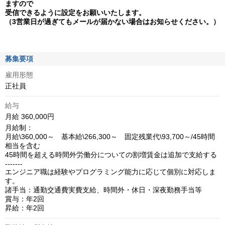
ますので
受信できるように設定をお願いいたします。
（3営業日が過ぎてもメールが届かない場合はお知らせください。）
募集要項
雇用形態
正社員
給与
月給 360,000円
月給制：

月給\360,000～　基本給\266,300～　固定残業代\93,700～/45時間
相当を含む

45時間を超える時間外労働分についての割増賃金は追加で支給する

‐‐‐‐‐‐‐

エンジニア職は経験やプログラミング能力に応じて個別に対応しま
す。

諸手当：通勤交通費実費支給、時間外・休日・深夜勤務手当等

賞与：年2回

昇給：年2回