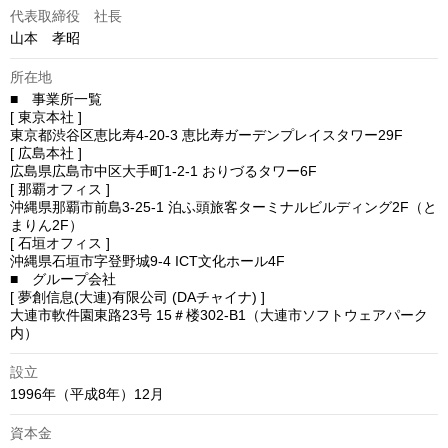
代表取締役 社長
山本　孝昭
所在地
■　事業所一覧

[ 東京本社 ]

東京都渋谷区恵比寿4-20-3 恵比寿ガーデンプレイスタワー29F

[ 広島本社 ]

広島県広島市中区大手町1-2-1 おりづるタワー6F

[ 那覇オフィス ]

沖縄県那覇市前島3-25-1 泊ふ頭旅客ターミナルビルディング2F（と
まりん2F）

[ 石垣オフィス ]

沖縄県石垣市字登野城9-4 ICT文化ホール4F

■　グループ会社

[ 夢創信息(大連)有限公司 (DAチャイナ) ]

大連市軟件園東路23号 15＃楼302-B1（大連市ソフトウェアパーク
内）
設立
1996年（平成8年）12月
資本金