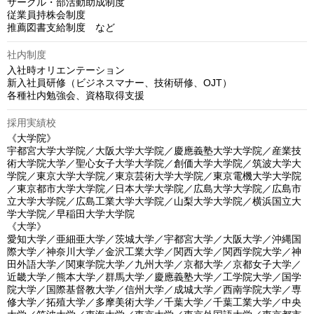
サークル・部活動助成制度

従業員持株会制度

推薦図書支給制度　など
社内制度
入社時オリエンテーション

新入社員研修（ビジネスマナー、技術研修、OJT）

各種社内勉強会、資格取得支援
採用実績校
《大学院》

宇都宮大学大学院／大阪大学大学院／慶應義塾大学大学院／産業技
術大学院大学／聖心女子大学大学院／創価大学大学院／筑波大学大
学院／東京大学大学院／東京芸術大学大学院／東京電機大学大学院
／東京都市大学大学院／日本大学大学院／広島大学大学院／広島市
立大学大学院／広島工業大学大学院／山梨大学大学院／横浜国立大
学大学院／早稲田大学大学院

《大学》	

愛知大学／亜細亜大学／茨城大学／宇都宮大学／大阪大学／沖縄国
際大学／神奈川大学／金沢工業大学／関西大学／関西学院大学／神
田外語大学／関東学院大学／九州大学／京都大学／京都女子大学／
近畿大学／熊本大学／群馬大学／慶應義塾大学／工学院大学／国学
院大学／国際基督教大学／信州大学／成城大学／西南学院大学／専
修大学／拓殖大学／多摩美術大学／千葉大学／千葉工業大学／中央