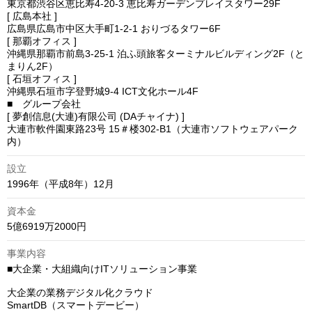
東京都渋谷区恵比寿4-20-3 恵比寿ガーデンプレイスタワー29F

[ 広島本社 ]

広島県広島市中区大手町1-2-1 おりづるタワー6F

[ 那覇オフィス ]

沖縄県那覇市前島3-25-1 泊ふ頭旅客ターミナルビルディング2F（と
まりん2F）

[ 石垣オフィス ]

沖縄県石垣市字登野城9-4 ICT文化ホール4F

■　グループ会社

[ 夢創信息(大連)有限公司 (DAチャイナ) ]

大連市軟件園東路23号 15＃楼302-B1（大連市ソフトウェアパーク
内）
設立
1996年（平成8年）12月
資本金
5億6919万2000円
事業内容
■大企業・大組織向けITソリューション事業

大企業の業務デジタル化クラウド

SmartDB（スマートデービー）
