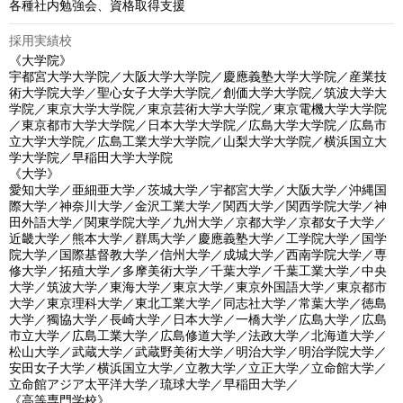
各種社内勉強会、資格取得支援
採用実績校
《大学院》

宇都宮大学大学院／大阪大学大学院／慶應義塾大学大学院／産業技
術大学院大学／聖心女子大学大学院／創価大学大学院／筑波大学大
学院／東京大学大学院／東京芸術大学大学院／東京電機大学大学院
／東京都市大学大学院／日本大学大学院／広島大学大学院／広島市
立大学大学院／広島工業大学大学院／山梨大学大学院／横浜国立大
学大学院／早稲田大学大学院

《大学》	

愛知大学／亜細亜大学／茨城大学／宇都宮大学／大阪大学／沖縄国
際大学／神奈川大学／金沢工業大学／関西大学／関西学院大学／神
田外語大学／関東学院大学／九州大学／京都大学／京都女子大学／
近畿大学／熊本大学／群馬大学／慶應義塾大学／工学院大学／国学
院大学／国際基督教大学／信州大学／成城大学／西南学院大学／専
修大学／拓殖大学／多摩美術大学／千葉大学／千葉工業大学／中央
大学／筑波大学／東海大学／東京大学／東京外国語大学／東京都市
大学／東京理科大学／東北工業大学／同志社大学／常葉大学／徳島
大学／獨協大学／長崎大学／日本大学／一橋大学／広島大学／広島
市立大学／広島工業大学／広島修道大学／法政大学／北海道大学／
松山大学／武蔵大学／武蔵野美術大学／明治大学／明治学院大学／
安田女子大学／横浜国立大学／立教大学／立正大学／立命館大学／
立命館アジア太平洋大学／琉球大学／早稲田大学／

《高等専門学校》
