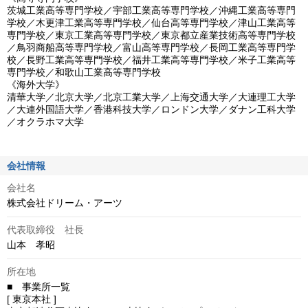
茨城工業高等専門学校／宇部工業高等専門学校／沖縄工業高等専門
学校／木更津工業高等専門学校／仙台高等専門学校／津山工業高等
専門学校／東京工業高等専門学校／東京都立産業技術高等専門学校
／鳥羽商船高等専門学校／富山高等専門学校／長岡工業高等専門学
校／長野工業高等専門学校／福井工業高等専門学校／米子工業高等
専門学校／和歌山工業高等専門学校

《海外大学》

清華大学／北京大学／北京工業大学／上海交通大学／大連理工大学
／大連外国語大学／香港科技大学／ロンドン大学／ダナン工科大学
／オクラホマ大学
会社情報
会社名
株式会社ドリーム・アーツ
代表取締役 社長
山本　孝昭
所在地
■　事業所一覧

[ 東京本社 ]
