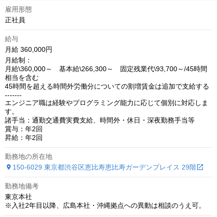
雇用形態
正社員
給与
月給 360,000円
月給制：

月給\360,000～　基本給\266,300～　固定残業代\93,700～/45時間
相当を含む

45時間を超える時間外労働分についての割増賃金は追加で支給する

‐‐‐‐‐‐‐

エンジニア職は経験やプログラミング能力に応じて個別に対応しま
す。

諸手当：通勤交通費実費支給、時間外・休日・深夜勤務手当等

賞与：年2回

昇給：年2回
勤務地の所在地
150-6029 東京都渋谷区恵比寿恵比寿ガーデンプレイス 29階
勤務地備考
東京本社

※入社2年目以降、広島本社・沖縄拠点への異動は相談のうえ可。