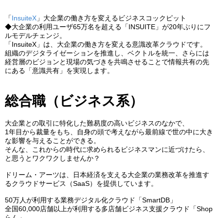
「
InsuiteX
」大企業の働き方を変えるビジネスコックピット
◆大企業の利用ユーザ65万名を超える「INSUITE」が20年ぶりにフ
ルモデルチェンジ。
「InsuiteX」は、大企業の働き方を変える意識改革クラウドです。
組織のデジタライゼーションを推進し、ベクトルを統一、さらには
経営層のビジョンと現場の気づきを共鳴させることで情報共有の先
にある「意識共有」を実現します。
総合職（ビジネス系）
大企業との取引に特化した難易度の高いビジネスのなかで、
1年目から裁量をもち、自身の頭で考えながら最前線で世の中に大き
な影響を与えることができる。
そんな、これからの時代に求められるビジネスマンに近づけたら、
と思うとワクワクしませんか？
ドリーム・アーツは、日本経済を支える大企業の業務改革を推進す
るクラウドサービス（SaaS）を提供しています。
50万人が利用する業務デジタル化クラウド「SmartDB」
全国60,000店舗以上が利用する多店舗ビジネス支援クラウド「Shop
らん」