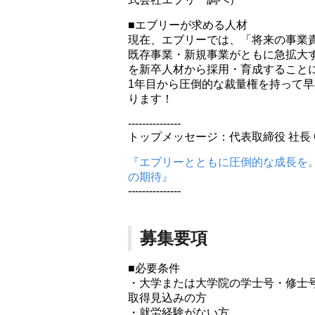
■エブリーが求める人材
現在、エブリーでは、「将来の事業
既存事業・新規事業がともに急拡大
を新卒人材から採用・育成すること
1年目から圧倒的な裁量権を持って
ります！
---------------
トップメッセージ：代表取締役 社長 
『エブリーとともに圧倒的な成長を
の期待』
---------------
募集要項
■必要条件
・大学または大学院の学士号・修士号
取得見込みの方
・就労経験がない方