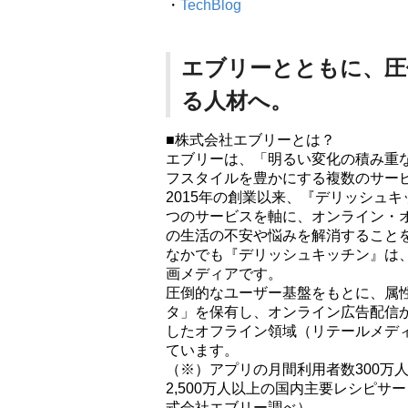
・
TechBlog
エブリーとともに、圧
る人材へ。
■株式会社エブリーとは？
エブリーは、「明るい変化の積み重
フスタイルを豊かにする複数のサー
2015年の創業以来、『デリッシュキッチ
つのサービスを軸に、オンライン・
の生活の不安や悩みを解消すること
なかでも『デリッシュキッチン』は、
画メディアです。
圧倒的なユーザー基盤をもとに、属
タ」を保有し、オンライン広告配信か
したオフライン領域（リテールメデ
ています。
（※）アプリの月間利用者数300万
2,500万人以上の国内主要レシピサービ
式会社エブリー調べ）