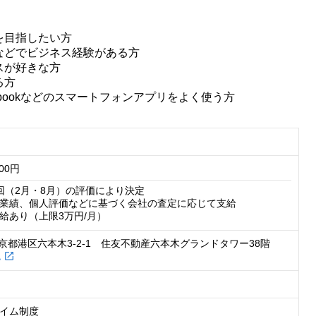
を目指したい方
などでビジネス経験がある方
スが好きな方
る方
、Facebookなどのスマートフォンアプリをよく使う方
000円
回（2月・8月）の評価により決定

業績、個人評価などに基づく会社の査定に応じて支給

給あり（上限3万円/月）
京都港区六本木3-2-1　住友不動産六本木グランドタワー38階
 
イム制度
