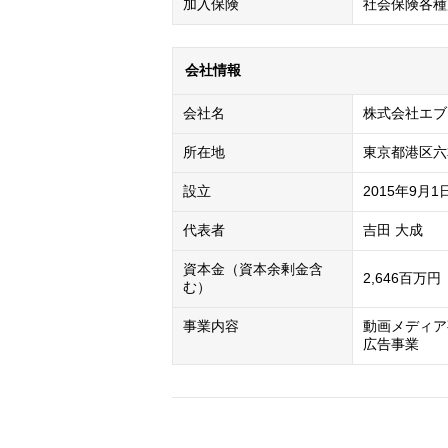
加入保険
社会保険各種
会社情報
会社名
株式会社エブ
所在地
東京都港区六
設立
2015年9月1
代表者
吉田 大成
資本金（資本余剰金含
2,646百万円
む）
事業内容
動画メディア
広告事業