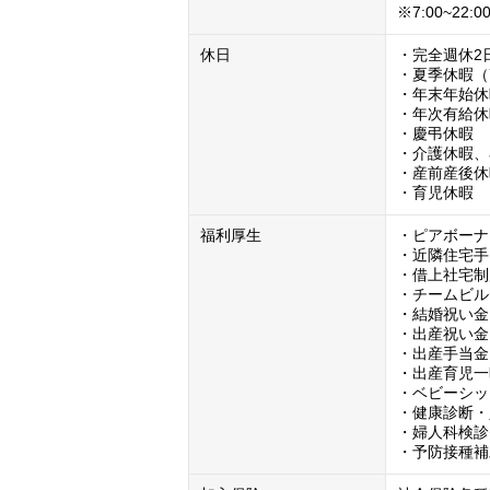
※7:00~22
休日
・完全週休2
・夏季休暇（7
・年末年始休
・年次有給休
・慶弔休暇

・介護休暇、
・産前産後休
・育児休暇
福利厚生
・ピアボーナ
・近隣住宅手
・借上社宅制
・チームビル
・結婚祝い金

・出産祝い金

・出産手当金

・出産育児一
・ベビーシッ
・健康診断・
・婦人科検診
・予防接種補