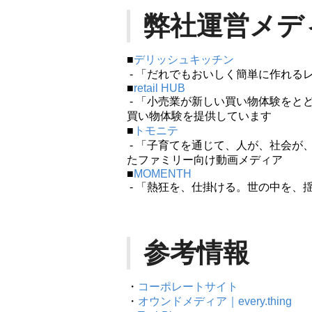
弊社運営メデ
■
デリッシュキッチン
- 「だれでもおいしく簡単に作れる
■
retail HUB
- 「小売業が新しい買い物体験をと
買い物体験を提供しています
■
トモニテ
- 「子育てを通じて、人が、社会が
たファミリー向け動画メディア
■
MOMENTH
- 「熱狂を、仕掛ける。世の中を、
参考情報
・
コーポレートサイト
・
オウンドメディア｜every.thing