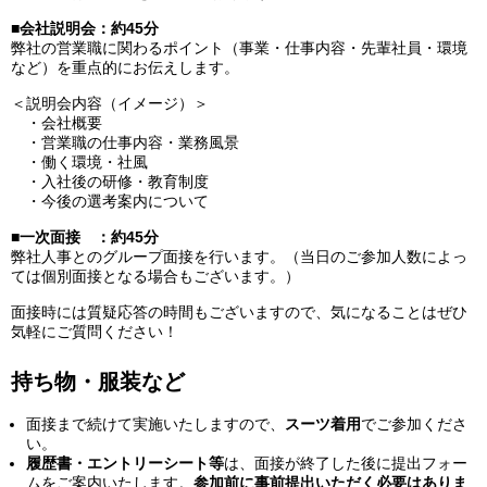
■会社説明会：約45分
弊社の営業職に関わるポイント（事業・仕事内容・先輩社員・環境
など）を重点的にお伝えします。
＜説明会内容（イメージ）＞
・会社概要
・営業職の仕事内容・業務風景
・働く環境・社風
・入社後の研修・教育制度
・今後の選考案内について
■一次面接 ：約45分
弊社人事とのグループ面接を行います。（当日のご参加人数によっ
ては個別面接となる場合もございます。）
面接時には質疑応答の時間もございますので、気になることはぜひ
気軽にご質問ください！
持ち物・服装など
面接まで続けて実施いたしますので、
スーツ着用
でご参加くださ
い。
履歴書・エントリーシート等
は、面接が終了した後に提出フォー
ムをご案内いたします。
参加前に事前提出いただく必要はありま