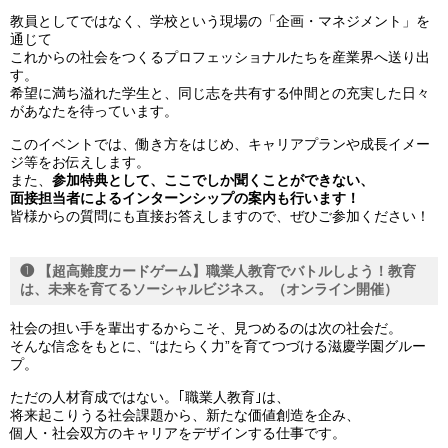
教員としてではなく、学校という現場の「企画・マネジメント」を
通じて
これからの社会をつくるプロフェッショナルたちを産業界へ送り出
す。
希望に満ち溢れた学生と、同じ志を共有する仲間との充実した日々
があなたを待っています。
このイベントでは、働き方をはじめ、キャリアプランや成長イメー
ジ等をお伝えします。
また、
参加特典として、ここでしか聞くことができない、
面接担当者によるインターンシップの
案内も行います！
皆様からの質問にも直接お答えしますので、ぜひご参加ください！
❶ 【超高難度カードゲーム】職業人教育でバトルしよう！
教育
は、未来を育てるソーシャルビジネス。（オンライン開催）
社会の担い手を輩出するからこそ、見つめるのは次の社会だ。
そんな信念をもとに、“はたらく力”を育てつづける滋慶学園グルー
プ。
ただの人材育成ではない。｢職業人教育｣は、
将来起こりうる社会課題から、新たな価値創造を企み、
個人・社会双方のキャリアをデザインする仕事です。