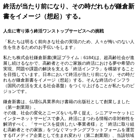
終活が当たり前になり、その時だれもが鎌倉新
書をイメージ（想起）する。
人生に寄り添う終活ワンストップサービスへの挑戦
「私たちは明るく前向きな社会の実現のため、人々が悔いのない人
生を生きるためのお手伝いをします」
私たち株式会社鎌倉新書(東証プライム：6184)は、超高齢社会が進
展し続けるなかで、高齢者とそのご家族の終活における夢や希望の
実現、問題や課題の解決を支える「終活インフラ」を構築すること
を目指しています。日本において終活が当たり前になり、その時だ
れもが鎌倉新書をイメージ（想起）する。そんな終活のインフラ
（国民の生活を支える社会基盤）をつくり上げることが私たちのビ
ジョンです。
鎌倉新書は、仏壇仏具業界向け書籍の出版社として創業しました
（第一創業期）。
その後、社会の変化とニーズをいち早く捉え、シニアマーケットに
インターネットサービスで参入。終活にまつわる情報の非対称性を
解消すべく、「サービスを提供したい事業者様」と「終活に取り組
む高齢者とその家族」をつなぐマッチングプラットフォームを運営
するITメディア企業として生まれ変わり（第二創業期）、当該領域