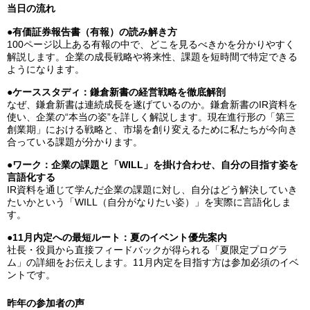
当日の流れ
●有価証券報告書（有報）の読み解き方
100ページ以上ある有報の中で、どこを見るべきかを分かりやすく
解説します。企業の成長戦略や将来性、課題を短時間で特定できる
ようになります。
●ケーススタディ：鎌倉新書の経営戦略を徹底解剖
なぜ、鎌倉新書は連続成長を遂げているのか。鎌倉新書のIR資料を
使い、企業の“本当の姿”を詳しく解説します。現在進行形の「第三
創業期」における戦略と、市場を創り変えるために私たちが今向き
合っている課題が分かります。
●ワーク：企業の課題と「WILL」を掛け合わせ、自分の目指す姿を
言語化する
IR資料を通じて学んだ企業の課題に対し、自分はどう解決していき
たいかという「WILL（自分がなりたい姿）」を実際に言語化しま
す。
●11月内定への最短ルート：夏のイベント優先案内
社長・役員から直接フィードバックが得られる「夏限定プログラ
ム」の詳細をお伝えします。11月内定を目指す方は参加必須のイベ
ントです。
昨年の参加者の声