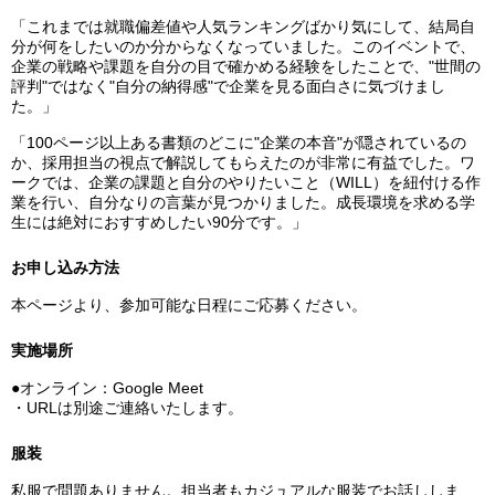
「これまでは就職偏差値や人気ランキングばかり気にして、結局自
分が何をしたいのか分からなくなっていました。このイベントで、
企業の戦略や課題を自分の目で確かめる経験をしたことで、"世間の
評判"ではなく"自分の納得感"で企業を見る面白さに気づけまし
た。」
「100ページ以上ある書類のどこに"企業の本音"が隠されているの
か、採用担当の視点で解説してもらえたのが非常に有益でした。ワ
ークでは、企業の課題と自分のやりたいこと（WILL）を紐付ける作
業を行い、自分なりの言葉が見つかりました。成長環境を求める学
生には絶対におすすめしたい90分です。」
お申し込み方法
本ページより、参加可能な日程にご応募ください。
実施場所
●オンライン：Google Meet
・URLは別途ご連絡いたします。
服装
私服で問題ありません。担当者もカジュアルな服装でお話ししま