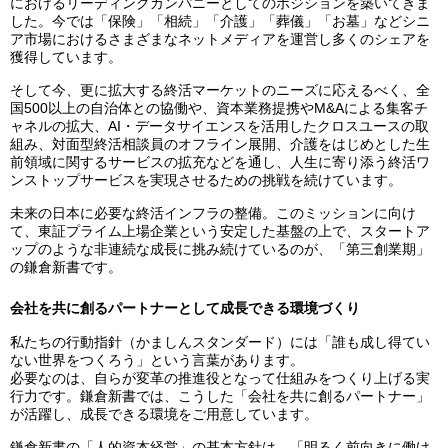
におけるリーディングカンパニーとしてのポジションを築いてきま
した。今では「保険」「相続」「介護」「葬儀」「お墓」などシニ
ア市場におけるさまざまなネットメディアを運営し多くのシェアを
獲得しています。
そして今、更に拡大する終活マーケットのニーズに応えるべく、全
国500以上の自治体との協働や、資本業務提携やM&Aによる集客チ
ャネルの拡大、AI・データサイエンスを活用したクロスユースの取
組み、対面型終活相談員のオフライン展開、介護をはじめとした生
前領域に関するサービスの拡充などを通し、人生に寄り添う終活ワ
ンストップサービスを実現させるための挑戦を続けています。
未来の日本に必要な終活インフラの整備。このミッションに向け
て、東証プライム上場企業という安定した基盤の上で、スタートア
ップのような非連続な成長に挑み続けているのが、「第三創業期」
の鎌倉新書です。
会社を共に創るパートナーとして成長できる環境づくり
私たちの行動指針（かましんスタンダード）には「誰も成し得てい
ない世界をつくろう」という言葉があります。
必要なのは、自らが変革の推進役となって仕組みをつくり上げる実
行力です。鎌倉新書では、こうした「会社を共に創るパートナー」
が活躍し、成長できる環境をご用意しています。
鎌倉新書の「人的資本経営」の基本方針は、「明るく前向きに働け