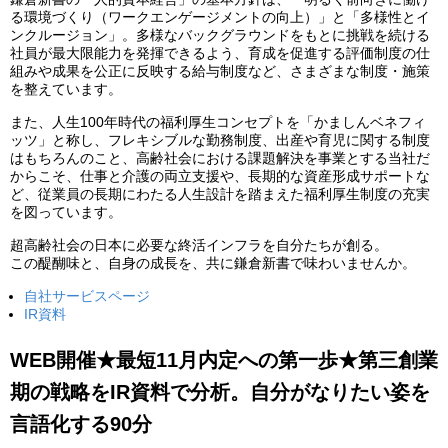
る環境づくり（ワークエンゲージメントの向上）」と「多様性とイ
ンクルージョン」。多様なバックグラウンドをもとに挑戦を続ける
社員が最大限能力を発揮できるよう、育成を促進する評価制度の仕
組みや成果を公正に反映する給与制度など、さまざまな制度・施策
を整えています。
また、人生100年時代の福利厚生コンセプトを「かましんベネフィ
ッツ」と称し、フレキシブルな勤務制度、出産や育児に関する制度
はもちろんのこと、高齢社会における課題解決を事業とする当社だ
からこそ、仕事と介護の両立支援や、長期的な資産形成サポートな
ど、従業員の長期にわたる人生設計を踏まえた福利厚生制度の充実
を図っています。
超高齢社会の日本に必要な終活インフラを自分たちが創る。
この醍醐味と、自身の成長を、共に鎌倉新書で味わいませんか。
自社サービスページ
IR資料
WEB開催★最短11月内定への第一歩★第三創業
期の戦略をIR資料で分析。自分がなりたい姿を
言語化する90分