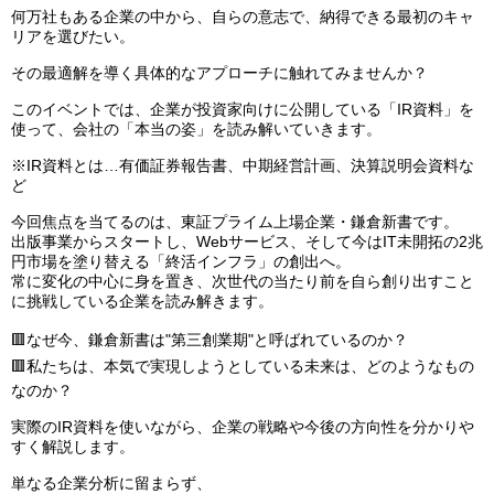
何万社もある企業の中から、自らの意志で、納得できる最初のキャ
リアを選びたい。
その最適解を導く具体的なアプローチに触れてみませんか？
このイベントでは、企業が投資家向けに公開している「IR資料」を
使って、会社の「本当の姿」を読み解いていきます。
※IR資料とは…有価証券報告書、中期経営計画、決算説明会資料な
ど
今回焦点を当てるのは、東証プライム上場企業・鎌倉新書です。
出版事業からスタートし、Webサービス、そして今はIT未開拓の2兆
円市場を塗り替える「終活インフラ」の創出へ。
常に変化の中心に身を置き、次世代の当たり前を自ら創り出すこと
に挑戦している企業を読み解きます。
🟥なぜ今、鎌倉新書は"第三創業期"と呼ばれているのか？
🟥私たちは、本気で実現しようとしている未来は、どのようなもの
なのか？
実際のIR資料を使いながら、企業の戦略や今後の方向性を分かりや
すく解説します。
単なる企業分析に留まらず、