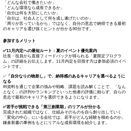
「どんな会社で働きたいか」
「どんな環境なら成長できるか」
「自分は何を大切にしたいか」
「自分は、社会人として何を成し遂げたいのか」
「周りが言っているから」ではなく、自分の意志で納得できる最初
のキャリアを選び抜くヒントが分かる90分です。
参加するメリット
✅11月内定への最短ルート：夏のイベント優先案内
社長・役員から直接フィードバックが得られる「夏限定プログラ
ム」の詳細をお伝えします。11月内定を目指す方は参加必須のイベ
ントです。
✅
「自分なりの物差し」で、納得感のあるキャリアを選べるように
なる
IR資料を通じて企業の強みや戦略、課題を読み解くことで、「なん
となく」の評判やランキングといった他者の評価に頼らず、自らの
意志で最初のキャリアを選択できるようになります。
✅若手が挑戦できる「第三創業期」のリアルが分かる
完成された組織ではなく、仕組みそのものを自ら創り出していく
「変化の中心」にいる会社では、若手がどんな経験を積めるのか。
鎌倉新書の事例をもとにリアルな成長環境を紹介します。