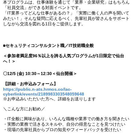
本プログラムは、仕事体験を通じて「業界・企業研究」はもちろん
「社員交流」ができる対面イベントです。
「IT業界ってどんな仕事があるの？」「実際に働く人の声を聞いて
みたい！」そんな疑問に応えるべく、先輩社員が皆さんをサポート
しながら交流を図れる1日をご提供します。
■セキュリティコンサルタント職／IT技術職全般
＜参加者満足度96％以上を誇る人気プログラムが1日限定で仙台
へ！＞
〇12/5 (金) 10:30～12:30＜仙台開催＞
【詳細・お申込みフォーム】
https://public.n-ats.hrmos.co/lac-
cyberlink/events/2189983303548059648
※お申込みいただいた方へ、詳細をお送りします
＼こんな方にお勧め／
・IT全般に興味があり、いろんな職種や業界での働き方を聞きたい
・実際の業務で活きるスキルや、自分の得意なことを見つけたい
・現場の先輩社員からプロの知見やフィードバックを受けたい