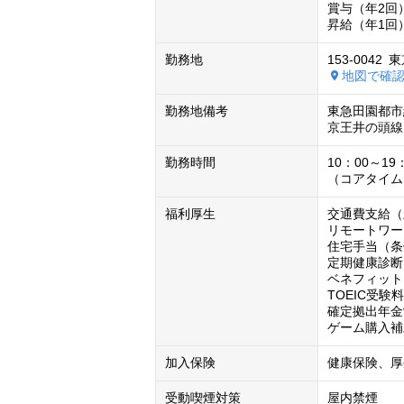
賞与（年2回）
昇給（年1回
勤務地
153-0042
東
地図で確認
勤務地備考
東急田園都市線
京王井の頭線 
勤務時間
10：00～1
（コアタイム：1
福利厚生
交通費支給（上限
リモートワー
住宅手当（条
定期健康診断

ベネフィット
TOEIC受験
確定拠出年金
ゲーム購入補
加入保険
健康保険、厚
受動喫煙対策
屋内禁煙
