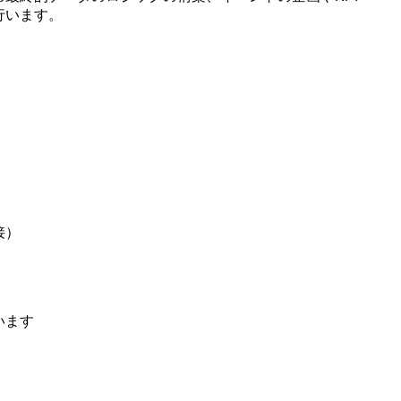
行います。
接）
います