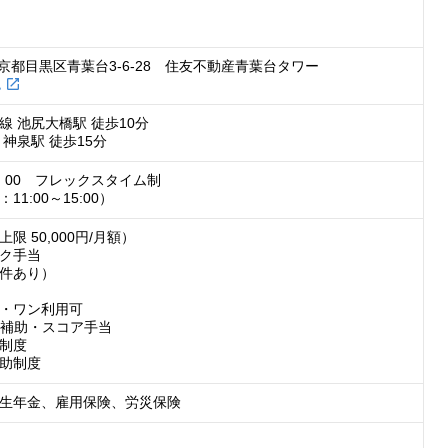


）
京都目黒区青葉台3-6-28　住友不動産青葉台タワー
 
 池尻大橋駅 徒歩10分

神泉駅 徒歩15分
9：00　フレックスタイム制

1:00～15:00）
 50,000円/月額）

ク手当

件あり）

・ワン利用可

料補助・スコア手当

制度

助制度
生年金、雇用保険、労災保険