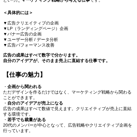
といった
マーケティング戦略から考える仕事
です。
＜具体的には＞
▼広告クリエイティブの企画
▼LP（ランディングページ）企画
▼バナー広告の企画
▼ユーザー分析 / データ分析
▼広告パフォーマンス改善
広告の成果はすべて数字で分かります。
自分のアイデアが、そのまま売上に直結する仕事です。
【仕事の魅力】
・
企画から関われる
ただデザインを作るだけではなく、マーケティング戦略から関わる
ことができます。
・
自分のアイデアが売上になる
広告の成果はすべて数値で見えます。クリエイティブが売上に直結
する環境です。
・
若手でも裁量がある
20代のメンバーが中心となって、広告戦略やクリエイティブ企画を
行っています。