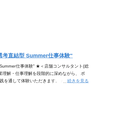
選考直結型 Summer仕事体験"
 Summer仕事体験" ★＜店舗コンサルタント(総
業理解・仕事理解を段階的に深めながら、 ポ
続きを見る
践を通して体験いただきます。 ポーラが目指
先にある一人ひとりが自分らしく生き、自分
画は、その思想を“モノづくり”という形で世
こと 本プログラムでは、単なる企業理解・仕
します。 ・自らの想いをもとに価値を具現化
る概念的思考力 ・自分の考えに責任を持ち、成
員や、同じ志を持つ優秀な学生とともに、切磋
とができます。 その過程を通じて、スキルの