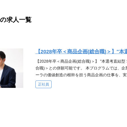
の求人一覧
【2028年卒＜商品企画(総合職)＞】"本
【2028年卒＜商品企画(総合職)＞】 "本選考直結型
合職)＞との併願可能です。 本プログラムでは、企
ーラの価値創造の根幹を担う商品企画の仕事を、実
すのは、化粧品を通して「美しくなること」のその
正社員
の可能性を最大限に発揮できる社会の実現。 商品企
の中に届ける仕事です。 ■この仕事体験で得られる
事理解にとどまらず、以下のような成長機会を提供
する企画力・構想力 ・抽象的な事柄の背景を捉え
果につなげる実行力 さらに、最前線で活躍する社
琢磨する環境の中で、新しい視点や思考に触れるこ