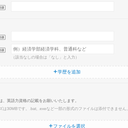
必須
必須
必須
（該当なしの場合は「なし」と入力）
学歴を追加
30MBです。.bat, .exeなど一部の形式のファイルは添付できませ
ファイルを選択