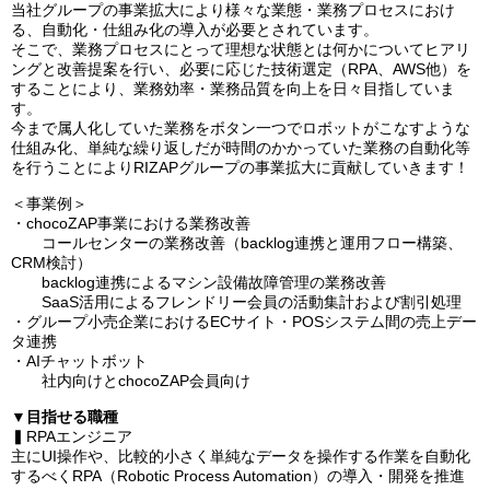
当社グループの事業拡大により様々な業態・業務プロセスにおけ
る、自動化・仕組み化の導入が必要とされています。
そこで、業務プロセスにとって理想な状態とは何かについてヒアリ
ングと改善提案を行い、必要に応じた技術選定（RPA、AWS他）を
することにより、業務効率・業務品質を向上を日々目指していま
す。
今まで属人化していた業務をボタン一つでロボットがこなすような
仕組み化、単純な繰り返しだが時間のかかっていた業務の自動化等
を行うことによりRIZAPグループの事業拡大に貢献していきます！
＜事業例＞
・chocoZAP事業における業務改善
コールセンターの業務改善（backlog連携と運用フロー構築、
CRM検討）
backlog連携によるマシン設備故障管理の業務改善
SaaS活用によるフレンドリー会員の活動集計および割引処理
・グループ小売企業におけるECサイト・POSシステム間の売上デー
タ連携
・AIチャットボット
社内向けとchocoZAP会員向け
▼目指せる職種
▍RPAエンジニア
主にUI操作や、比較的小さく単純なデータを操作する作業を自動化
するべくRPA（Robotic Process Automation）の導入・開発を推進