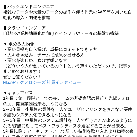
▍バックエンドエンジニア
複雑なデータや大量のデータの操作を伴う作業のAWS等を用いた自
動化の導入・開発を推進
▍クラウドエンジニア
自動化や業務効率化に向けたインフラやデータの基盤の構築
▼ 求める人物像
・高い目標を自ら掲げ、成長にコミットできる方
・人を巻き込み、チームで成果を出せる方
・変化を楽しめ、負けず嫌いな方
【どういう人が働いているの？】という声をいただくので、記事を
まとめております！
ぜひご覧ください！
RIZAPテクノロジーズ 社員インタビュー
▼キャリアパス
1年目：第一段階としての各チームの基礎言語の習得と先輩フォロー
の元、開発業務出来るようになる
2～3年目：小規模の案件を一人でユーザヒアリングをおこない要件
を詰めシステム化できるようになる
3～5年目：中規模のシステム設計を一人で行うことが出来るように
なる/課題に対してベストプラクティスを選定することが出来る。
5年目以降：アーキテクトとして新しい技術を取り入れより効率の良
いシステム構成の提案、可用性のある設計が出来るようになる。