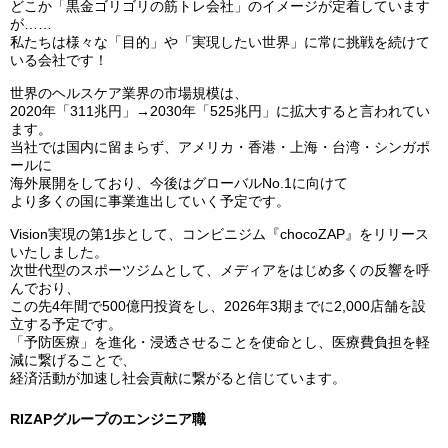
どこか「黒金ゴリゴリの筋トレ会社」のイメージが定着しています
が……
私たちは様々な「目的」や「実現したい世界」に常に挑戦を続けて
いる会社です！
世界のヘルスケア業界の市場規模は、
2020年「311兆円」→2030年「525兆円」に拡大すると言われてい
ます。
当社では国内に留まらず、アメリカ・香港・上海・台湾・シンガポ
ールに
海外展開をしており、今後はグローバルNo.1に向けて
より多くの国に事業進出していく予定です。
Vision実現の第1歩として、コンビニジム『chocoZAP』をリリース
いたしました。
次世代型のスポーツジムとして、メディアをはじめ多くの反響を呼
んでおり、
この先4年間で500億円投資をし、2026年3期までに2,000店舗を設
立する予定です。
「予防医療」を進化・浸透させることを使命とし、医療費負担を軽
減に繋げることで、
経済活動が加速し社会貢献に繋がると信じています。
RIZAPグループのエンジニア職