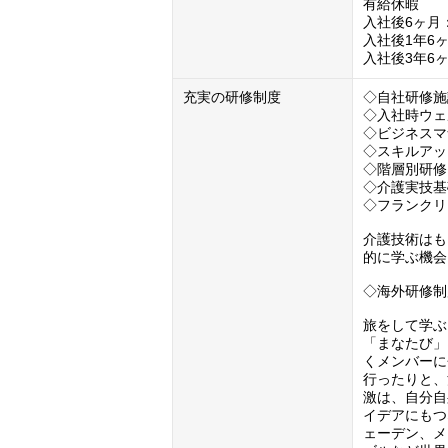
有給休暇

入社後6ヶ月：
入社後1年6ヶ
入社後3年6
充実の研修制度
◇自社研修施
◇入社時ウェ
◇ビジネスマ
◇スキルアッ
◇階層別研修
◇介護実技基
◇フランクリ
介護技術はも
的に学ぶ機会
◇海外研修制
旅をして学ぶ
「まなたび」
くメンバーに
行ったりと、
激は、自分自
イデアにもつ
ェーデン、メ