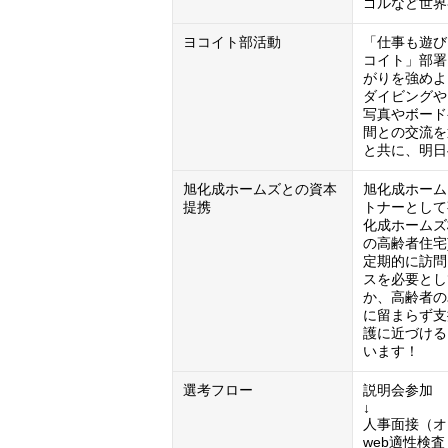
ゴルなど世界
ヨコイト部活動
「仕事も遊び
コイト」部署
がりを強めよ
ダイビングや
写真やボード
間との交流を
と共に、明日
旭化成ホームズとの資本
旭化成ホーム
提携
トナーとして
化成ホームズ株
の高齢者住宅
定期的に訪問
スを必要とし
か、高齢者の
に留まらず支
護に近づける
います！  
選考フロー
説明会参加

↓

人事面接（オ
web適性検査
