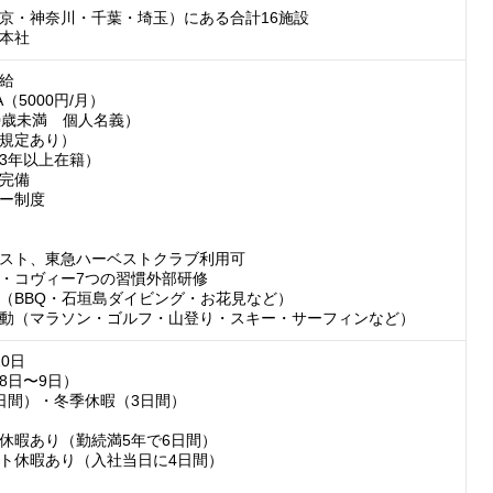
京・神奈川・千葉・埼玉）にある合計16施設

本社
給

（5000円/月）

0歳未満　個人名義）

規定あり）

3年以上在籍）

完備

ー制度

スト、東急ハーベストクラブ利用可

・コヴィー7つの習慣外部研修

（BBQ・石垣島ダイビング・お花見など）

動（マラソン・ゴルフ・山登り・スキー・サーフィンなど）
0日　

日〜9日）

日間）・冬季休暇（3日間）

休暇あり（勤続満5年で6日間）

ト休暇あり（入社当日に4日間）
