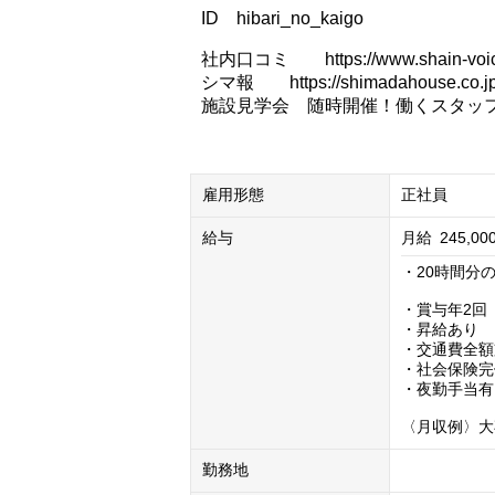
ID hibari_no_kaigo
社内口コミ https://www.shain-voice.
シマ報 https://shimadahouse.co.jp
施設見学会 随時開催！働くスタッ
雇用形態
正社員
給与
月給
245,00
・20時間分の
・賞与年2回

・昇給あり

・交通費全額
・社会保険完
・夜勤手当有（
〈月収例〉大卒
勤務地