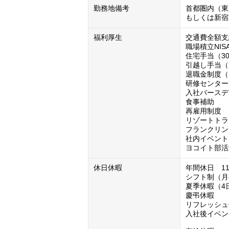
勤務地備考
首都圏内（東
もしくは新宿
福利厚生
交通費全額支
職場積立NISA
住宅手当（3
引越し手当（
退職金制度（
研修センター
入社バースデ
食事補助

再雇用制度

リゾートトラ
フランクリン
社内イベント
ヨコイト部活
休日休暇
年間休日　11
シフト制（月8
夏季休暇（4
慶弔休暇

リフレッシュ
入社後イベン