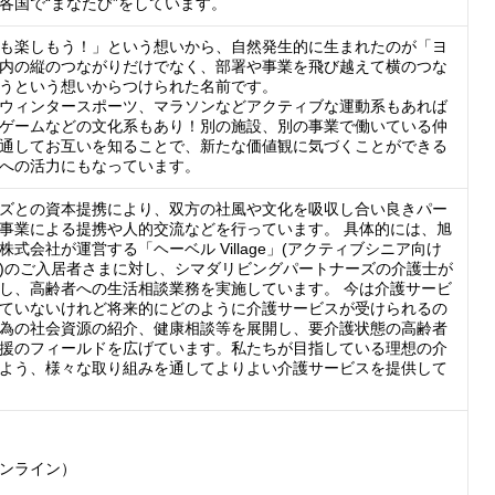
各国で“まなたび”をしています。
も楽しもう！」という想いから、自然発生的に生まれたのが「ヨ
内の縦のつながりだけでなく、部署や事業を飛び越えて横のつな
うという想いからつけられた名前です。

ウィンタースポーツ、マラソンなどアクティブな運動系もあれば
ゲームなどの文化系もあり！別の施設、別の事業で働いている仲
通してお互いを知ることで、新たな価値観に気づくことができる
への活力にもなっています。
ズとの資本提携により、双方の社風や文化を吸収し合い良きパー
事業による提携や人的交流などを行っています。 具体的には、旭
式会社が運営する「ヘーベル Village」(アクティブシニア向け
)のご入居者さまに対し、シマダリビングパートナーズの介護士が
し、高齢者への生活相談業務を実施しています。 今は介護サービ
ていないけれど将来的にどのように介護サービスが受けられるの
為の社会資源の紹介、健康相談等を展開し、要介護状態の高齢者
援のフィールドを広げています。私たちが目指している理想の介
よう、様々な取り組みを通してよりよい介護サービスを提供して
ンライン）
