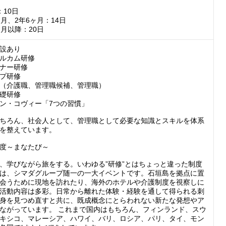
10日

月、2年6ヶ月：14日

ヶ月以降：20日
設あり

ルカム研修

ナー研修

プ研修

（介護職、管理職候補、管理職）

礎研修

ン・コヴィー「7つの習慣」

ちろん、社会人として、管理職として必要な知識とスキルを体系
を整えています。

度～まなたび～

、学びながら旅をする。いわゆる”研修”とはちょっと違った制度
は、シマダグループ随一の一大イベントです。石垣島を拠点に置
会うために現地を訪れたり、海外のホテルや介護制度を視察しに
活動内容は多彩。日常から離れた体験・経験を通して得られる刺
身を見つめ直すと共に、既成概念にとらわれない新たな発想やア
ながっています。 これまで国内はもちろん、フィンランド、スウ
キシコ、マレーシア、ハワイ、バリ、ロシア、パリ、タイ、モン