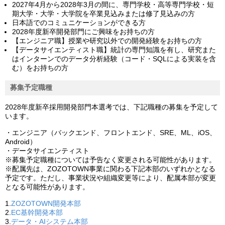
2027年4月から2028年3月の間に、専門学校・高等専門学校・短
期大学・大学・大学院を卒業見込みまたは修了見込みの方
日本語でのコミュニケーションができる方
2028年度新卒開発部門にご興味をお持ちの方
【エンジニア職】授業や研究以外での開発経験をお持ちの方
【データサイエンティスト職】統計の専門知識を有し、研究また
はインターンでのデータ分析経験（コード・SQLによる実装を含
む）をお持ちの方
募集予定職種
2028年度新卒採用開発部門本選考では、下記職種の募集を予定して
います。
・エンジニア（バックエンド、フロントエンド、SRE、ML、iOS、
Android）
・データサイエンティスト
※募集予定職種については予告なく変更される可能性があります。
※配属先は、ZOZOTOWN事業に関わる下記本部のいずれかとなる
予定です。ただし、事業状況や組織変更等により、配属本部が変更
となる可能性があります。
1.
ZOZOTOWN開発本部
2.
EC基幹開発本部
3.
データ・AIシステム本部