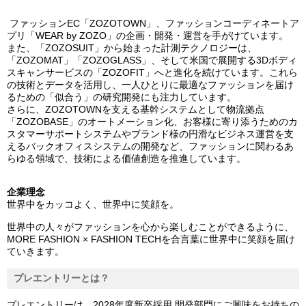
ファッションEC「ZOZOTOWN」、ファッションコーディネートア
プリ「WEAR by ZOZO」の企画・開発・運営を手がけています。
また、「ZOZOSUIT」から始まった計測テクノロジーは、
「ZOZOMAT」「ZOZOGLASS」、そして米国で展開する3Dボディ
スキャンサービスの「ZOZOFIT」へと進化を続けています。これら
の技術とデータを活用し、一人ひとりに最適なファッションを届け
るための「似合う」の研究開発にも注力しています。
さらに、ZOZOTOWNを支える基幹システムとして物流拠点
「ZOZOBASE」のオートメーション化、お客様に寄り添うためのカ
スタマーサポートシステムやブランド様の円滑なビジネス運営を支
えるバックオフィスシステムの開発など、ファッションに関わるあ
らゆる領域で、技術による価値創造を推進しています。
企業理念
世界中をカッコよく、世界中に笑顔を。
世界中の人々がファッションを心から楽しむことができるように、
MORE FASHION × FASHION TECHを合言葉に世界中に笑顔を届け
ていきます。
プレエントリーとは？
プレエントリーは、2028年度新卒採用 開発部門にご興味をお持ちの